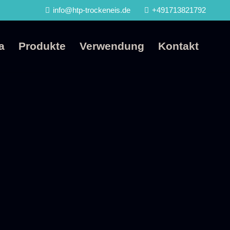
info@htp-trockeneis.de
+491713821792
a
Produkte
Verwendung
Kontakt